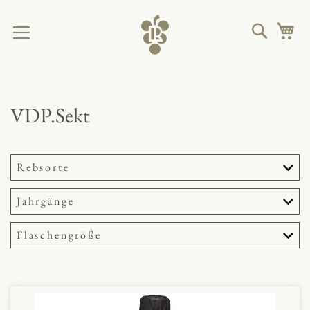
Direkt
zum
Suche
M
Inhalt
VDP.Sekt
Rebsorte
Jahrgänge
Flaschengröße