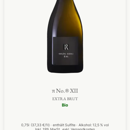
π No.® XII
EXTRA BRUT
Bio
0,75l
(37,33 €/1l)
enthält Sulfite
Alkohol:
12,5 % vol
Inkl. 19% MwSt.
,
exkl.
Versandkosten