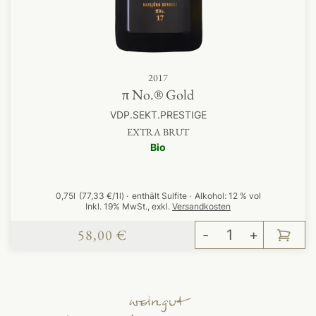
2017
π No.® Gold
VDP.SEKT.PRESTIGE
EXTRA BRUT
Bio
0,75l
(77,33 €/1l)
enthält Sulfite
Alkohol:
12 % vol
Inkl. 19% MwSt.
,
exkl.
Versandkosten
58,00 €
-
+