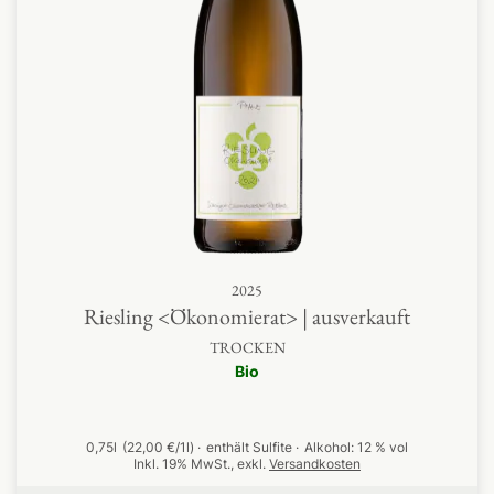
2025
Riesling <Ökonomierat> | ausverkauft
TROCKEN
Bio
0,75l
(22,00 €/1l)
enthält Sulfite
Alkohol:
12 % vol
Inkl. 19% MwSt.
,
exkl.
Versandkosten