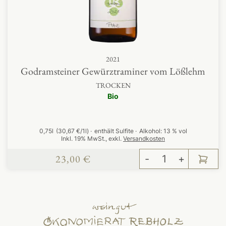
2021
Godramsteiner Gewürztraminer vom Lößlehm
TROCKEN
Bio
0,75l
(30,67 €/1l)
enthält Sulfite
Alkohol:
13 % vol
Inkl. 19% MwSt.
,
exkl.
Versandkosten
23,00 €
-
+