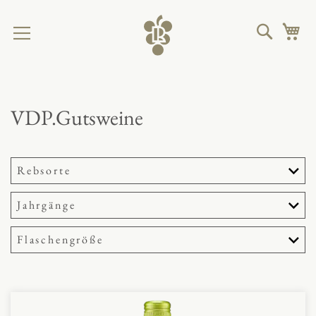
Direkt
zum
Suche
M
Inhalt
VDP.Gutsweine
Rebsorte
Jahrgänge
Flaschengröße