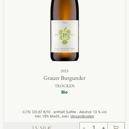
2025
Grauer Burgunder
TROCKEN
Bio
0,75l
(20,67 €/1l)
enthält Sulfite
Alkohol:
13 % vol
Inkl. 19% MwSt.
,
exkl.
Versandkosten
15,50 €
-
+