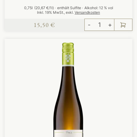
0,75l
(20,67 €/1l)
enthält Sulfite
Alkohol:
12 % vol
Inkl. 19% MwSt.
,
exkl.
Versandkosten
15,50 €
-
+